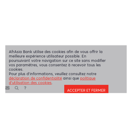
Mentions légales
|
Envoyez-nous vos commentaires
|
Contact
|
Déclaration de confidentialité
|
Politique d’utilisation des Cookies
AfrAsia Bank Limited est une entité dûment autorisée et réglementée
par la Banque de Maurice et la Financial Services Commission.
AfrAsia Bank Limited est agréée et réglementée par la South African
Reserve Bank et par la Financial Sector Conduct Authority (FSP
52012)
AfrAsia Bank Limited (Succursale de Dubaï) est agréée et
réglementée par la Dubai Financial Services Authority (DFSA).
Copyright 2026 AfrAsia Bank Limited. Conception
FRCI
réservés