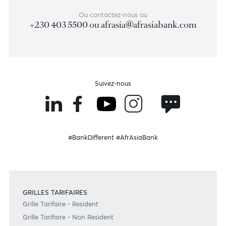
AED
12,63
N.D
13,41
N.D
*N.D. signifie aucune transaction
Devenir client
Besoin d'aide?
Consultez notre FAQ
Ou contactez-nous au
+230 403 5500 ou
afrasia@afrasiabank.com
Suivez-nous