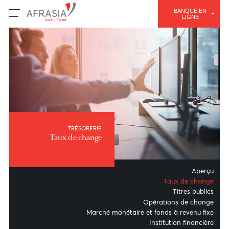
BANQUE E
LIGNE
TRÉSORERIE
Taux de change
Ape
Taux de cha
Titres publ
Opérations de cha