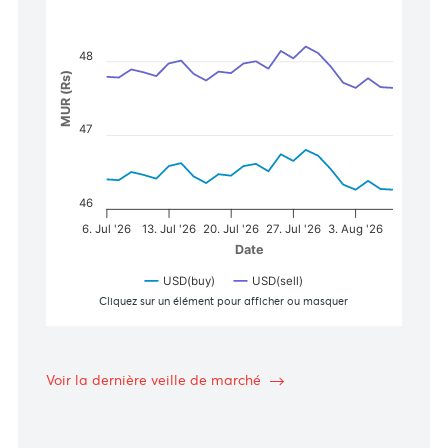
Zoom
1m
3m
6m
YTD
1y
All
48
MUR (Rs)
47
46
6. Jul '26
13. Jul '26
20. Jul '26
27. Jul '26
3. Aug '26
Date
USD(buy)
USD(sell)
Cliquez sur un élément pour afficher ou masquer