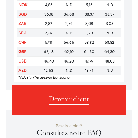
EUR
53,48
53,07
55,08
55,08
HKD
5,91
5,79
6,31
6,31
INR
0,49
N.D
0,53
N.D
JPY
29,31
28,76
30,18
30,18
KES
35,83
N.D
38,15
N.D
NZD
27,20
26,75
29,11
29,11
NOK
4,86
N.D
5,16
N.D
SGD
36,18
36,08
38,37
38,37
ZAR
2,82
2,76
3,08
3,08
SEK
4,87
N.D
5,20
N.D
CHF
57,11
56,66
58,82
58,82
GBP
62,43
62,10
64,30
64,30
USD
46,40
46,20
47,79
48,03