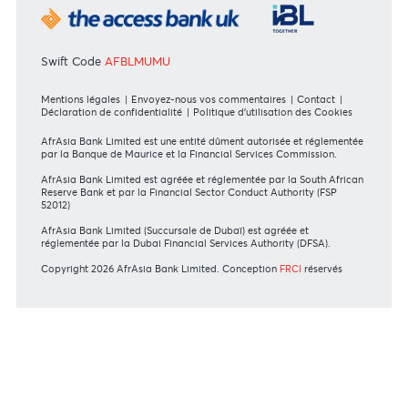
Entreprise
International
DIRECTIVES DES INSTANCES DE RÉGULATION
Communiqué MBA - FinCEN files
MBA Communiqué - European Commission
MBA Code of Ethics and of Banking Practice
MBA Communiqué - Fraudulent Fund Transfers
MBA Communiqué - Phishing Attempts
En savoir plus
Consultez nos conseils de sécurité
NOS ACTIONNAIRES
Swift Code
AFBLMUMU