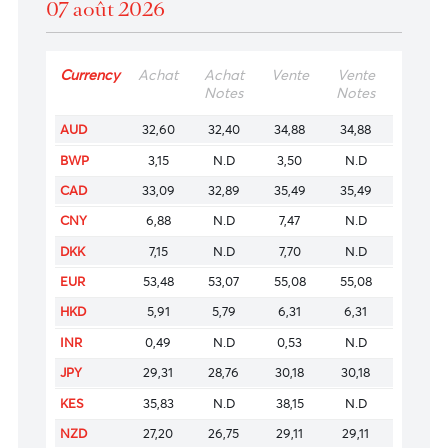
Voir la dernière veille de marché
07 août 2026
Currency
Achat
Achat
Vente
Vente
Notes
Notes
AUD
32,60
32,40
34,88
34,88
BWP
3,15
N.D
3,50
N.D
CAD
33,09
32,89
35,49
35,49
CNY
6,88
N.D
7,47
N.D
DKK
7,15
N.D
7,70
N.D