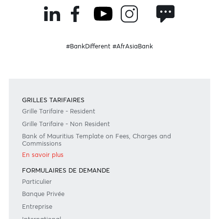
Ou contactez-nous au
+230 403 5500 ou
afrasia@afrasiabank.com
Suivez-nous
#BankDifferent #AfrAsiaBank
GRILLES TARIFAIRES