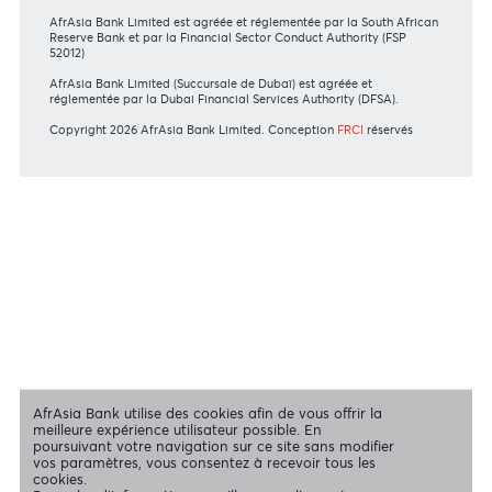
En savoir plus
Consultez nos conseils de sécurité
NOS ACTIONNAIRES
Swift Code
AFBLMUMU
Mentions légales
|
Envoyez-nous vos commentaires
|
Contact
|
Déclaration de confidentialité
|
Politique d’utilisation des Cookies
AfrAsia Bank Limited est une entité dûment autorisée et réglementée
par la Banque de Maurice et la Financial Services Commission.
AfrAsia Bank Limited est agréée et réglementée par la South African
Reserve Bank et par la Financial Sector Conduct Authority (FSP
52012)
AfrAsia Bank Limited (Succursale de Dubaï) est agréée et
réglementée par la Dubai Financial Services Authority (DFSA).
Copyright 2026 AfrAsia Bank Limited. Conception
FRCI
réservés