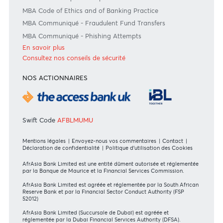
GRILLES TARIFAIRES
Grille Tarifaire - Resident
Grille Tarifaire - Non Resident
Bank of Mauritius Template on Fees, Charges and
Commissions
En savoir plus
FORMULAIRES DE DEMANDE
Particulier
Banque Privée
Entreprise
International
DIRECTIVES DES INSTANCES DE RÉGULATION
Communiqué MBA - FinCEN files
MBA Communiqué - European Commission