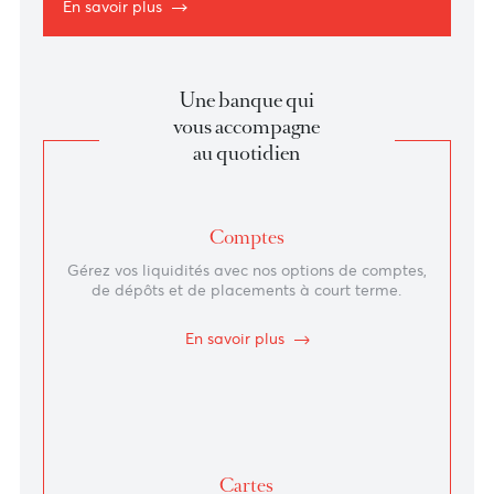
L’attractivité de l’île Maurice
Un centre financier sur liste blanche qui respecte les
normes internationales en matière de réglementation
et de bonne gouvernance.
En savoir plus
Une banque qui
vous accompagne
au quotidien
Comptes
Gérez vos liquidités avec nos options de comptes,
de dépôts et de placements à court terme.