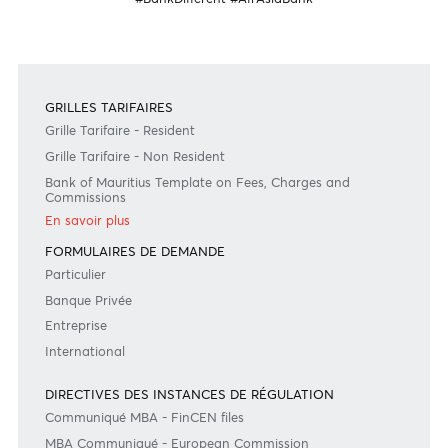
Besoin d'aide?
Consultez notre FAQ
Ou contactez-nous au
+230 403 5500 ou
afrasia@afrasiabank.com
Suivez-nous
#BankDifferent #AfrAsiaBank