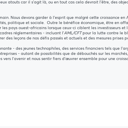
x atouts car il s'agit là, ou en tout cas cela devrait l'être, des obj
ain. Nous devons garder à l'esprit que malgré cette croissance en A
és, politique et sociale. Outre le bénéfice économique, être en affa
es pays ouest-africains lorsque ceux-ci ciblent les investisseurs et l
 cadres réglementaires - incluant l'
AML/CFT
pour la lutte contre le 
rer des leçons de nos défis passés et actuels et des mesures prises po
nante - des jeunes technophiles, des services financiers tels que l'a
reprises - autant de possibilités que de débouchés sur les marchés, 
ers l'avenir et nous sentir fiers d’œuvrer ensemble pour une croiss