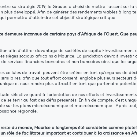
 sa stratégie 2019, le Groupe a choisi de mettre l'accent sur la div
in plus développé. Afin de générer des rendements viables à long t
ui permettra d'atteindre cet objectif stratégique critique.
ce demeure inconnue de certains pays d'Afrique de l'Ouest. Que peut
ion afin d'attirer davantage de sociétés de capital-investissement et
s sièges sociaux africains à Maurice. La juridiction devrait investir
rs de services financiers bancaires et non bancaires ainsi que les or
es cellules de travail peuvent être créées en tant qu'organes de déci
 similaires, afin que tout effort consenti englobe plusieurs secteur
nique et nous rendra plus attractif en tant que partenaire potentie
itude sélective quant à l’orientation de nos efforts et investisseme
 de se tenir au fait des défis présentés. En fin de compte, c'est un
urable sur les plans microéconomique et macroéconomique. Après to
oissance régionale.
t le reste du monde, Maurice a longtemps été considérée comme platef
un rôle de facilitateur important et contribuer à la croissance en Af