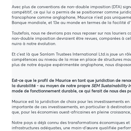
Avec plus de conventions de non-double imposition (DTA) signée
compétitif, ce qui lui a permis de se positionner comme juridic
francophone comme anglophone, Maurice n'est pas uniquement ut
Banque mondiale, et 13e au monde en termes de la facilité d’y 
Toutefois, nous ne devrions pas nous reposer sur nos lauriers c
non-double imposition devraient être revues, comparées à celles
nuira à notre évolution.
Et c'est là que Sanlam Trustees International Ltd.is joue un r
compétences au niveau de la mise en place de structures mau
plus de notre équipe expérimentée anglophone, nous disposo
Est-ce que le profil de Maurice en tant que juridiction de ren
la durabilité - au moyen de notre propre
SEM Sustainability I
mode de fonctionnement durable, ce qui ferait de nous des p
Maurice est la juridiction de choix pour les investissements en
importante de ces investissements, en particulier à destination d
que, pour les économies ouest-africaines en pleine croissance
Notre pays a déjà connu des transformations économiques et 
infrastructures adéquates, une main-d'œuvre qualifiée perfo