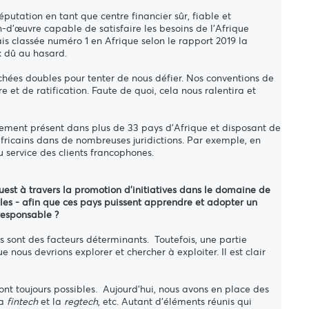
putation en tant que centre financier sûr, fiable et
in-d'œuvre capable de satisfaire les besoins de l'Afrique
is classée numéro 1 en Afrique selon le rapport 2019 la
x dû au hasard.
ouchées doubles pour tenter de nous défier. Nos conventions de
 et de ratification. Faute de quoi, cela nous ralentira et
iquement présent dans plus de 33 pays d'Afrique et disposant de
ricains dans de nombreuses juridictions. Par exemple, en
 service des clients francophones.
uest à travers la promotion d'initiatives dans le domaine de
les - afin que ces pays puissent apprendre et adopter un
responsable ?
es sont des facteurs déterminants. Toutefois, une partie
ue nous devrions explorer et chercher à exploiter. Il est clair
t toujours possibles. Aujourd'hui, nous avons en place des
la
fintech
et la
regtech
, etc. Autant d'éléments réunis qui