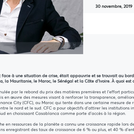
30 novembre, 2019
it face à une situation de crise, était appauvrie et se trouvait au b
 la Mauritanie, le Maroc, le Sénégal et la Côte d'Ivoire. À quoi es
imulée par le rebond du prix des matières premières et l'effort partic
en œuvre des mesures visant à renforcer la transparence, améliorer 
nance City (CFC), au Maroc qui tente dans une certaine mesure de r
e le nord et le sud. CFC a pour objectifs d'attirer les institutions i
u Sud en choisissant Casablanca comme porte d'accès à la région.
che en ressources de la planète a connu une croissance rapide lors d
ains enregistrant des taux de croissance de 6 % ou plus, et 40 % d'e