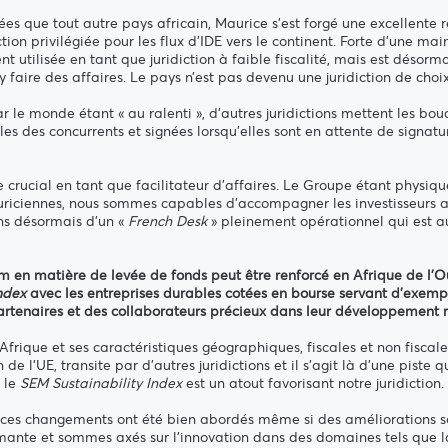
s que tout autre pays africain, Maurice s'est forgé une excellente ré
tion privilégiée pour les flux d'IDE vers le continent. Forte d’une ma
ilisée en tant que juridiction à faible fiscalité, mais est désorma
faire des affaires. Le pays n’est pas devenu une juridiction de choi
ar le monde étant « au ralenti », d'autres juridictions mettent les b
 des concurrents et signées lorsqu'elles sont en attente de signature
ôle crucial en tant que facilitateur d'affaires. Le Groupe étant phys
riciennes, nous sommes capables d'accompagner les investisseurs af
ns désormais d’un «
French Desk
» pleinement opérationnel qui est au
om en matière de levée de fonds peut être renforcé en Afrique de l'O
ndex
avec les entreprises durables cotées en bourse servant d’exemp
artenaires et des collaborateurs précieux dans leur développement 
 Afrique et ses caractéristiques géographiques, fiscales et non fiscal
e l'UE, transite par d'autres juridictions et il s'agit là d'une piste q
, le
SEM Sustainability Index
est un atout favorisant notre juridiction.
ces changements ont été bien abordés même si des améliorations son
rmante et sommes axés sur l'innovation dans des domaines tels que 