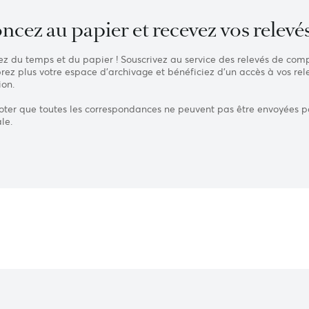
ccueil
›
Particulier
›
Au quotidien
›
Relevés électroniques (eStat
enoncez au papier et recevez vos
nomisez du temps et du papier ! Souscrivez au service des re
ncombrez plus votre espace d’archivage et bénéficiez d'un accè
réception.
illez noter que toutes les correspondances ne peuvent pas êtr
e postale.