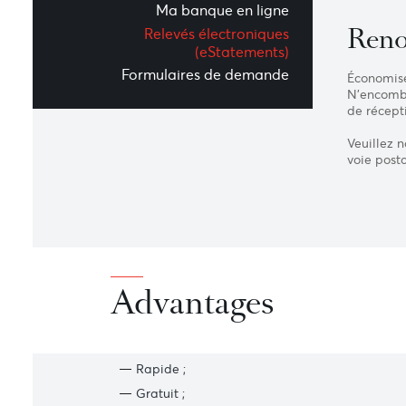
Aperçu
A
Ma banque en ligne
R
Relevés électroniques
(eStatements)
Formulaires de demande
Éco
N’e
de 
Veu
voi
Advantages