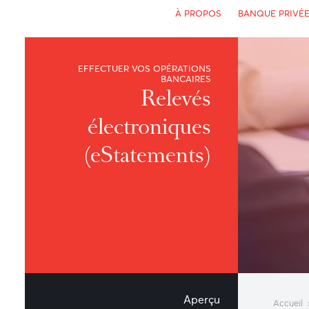
À PROPOS
BANQUE 
EFFECTUER VOS OPÉRATIONS
BANCAIRES
Relevés
électroniques
(eStatements)