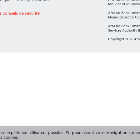
CTIVES DES INSTANCES DE
N
LATION
niqué MBA - FinCEN files
Communiqué - European Commission
S
ode of Ethics and of Banking
ice
Me
ommuniqué - Fraudulent Fund
Dé
fers
ommuniqué - Phishing Attempts
Af
Ma
voir plus
Af
ltez nos conseils de sécurité
Fi
Af
Se
Co