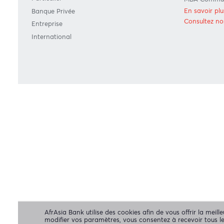
GRILLES TARIFAIRES
DIRE
RÉGU
Grille Tarifaire - Resident
Commu
Grille Tarifaire - Non Resident
MBA 
Bank of Mauritius Template on Fees,
Charges and Commissions
MBA C
Pract
En savoir plus
MBA C
FORMULAIRES DE DEMANDE
Trans
Particulier
MBA C
En sa
Banque Privée
Consu
Entreprise
International