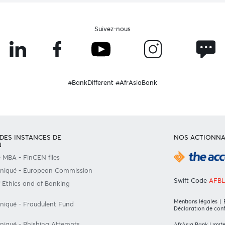
Consultez notre FAQ
Ou contactez-nous au
+230 403 5500 ou
afrasia@afrasiabank
Suivez-nous
#BankDifferent #AfrAsiaBank