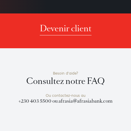
lisée
Service rapide et fiable
Devenir client
Besoin d'aide?