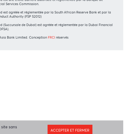
OS ACTIONNAIRES
wift Code
AFBLMUMU
ntions légales
|
Envoyez-nous vos commentaires
|
Contact
|
claration de confidentialité
|
Politique d’utilisation des Cookies
rAsia Bank Limited est une entité dûment autorisée et réglementée par la Ban
urice et la Financial Services Commission.
rAsia Bank Limited est agréée et réglementée par la South African Reserve Ban
nancial Sector Conduct Authority (FSP 52012)
rAsia Bank Limited (Succursale de Dubaï) est agréée et réglementée par la Du
rvices Authority (DFSA).
pyright 2026 AfrAsia Bank Limited. Conception
FRCI
réservés