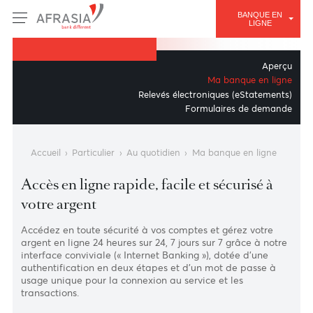
EFFECTUER VOS
BANQUE E
OPÉRATIONS BANCAIRES
LIGNE
Ma banque en ligne
Ape
Ma banque en li
Relevés électroniques (eStatemen
Formulaires de dema
Accueil
›
Particulier
›
Au quotidien
›
Ma banque en ligne
Accès en ligne rapide, facile et sécurisé à
votre argent
Accédez en toute sécurité à vos comptes et gérez votre
argent en ligne 24 heures sur 24, 7 jours sur 7 grâce à not
interface conviviale (« Internet Banking »), dotée d'une
authentification en deux étapes et d'un mot de passe à
usage unique pour la connexion au service et les