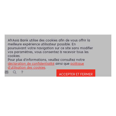
Mentions légales
|
Envoyez-nous vos commentaires
|
Contact
|
Déclaration de confidentialité
|
Politique d’utilisation des Cookies
AfrAsia Bank Limited est une entité dûment autorisée et réglementée
par la Banque de Maurice et la Financial Services Commission.
AfrAsia Bank Limited est agréée et réglementée par la South African
Reserve Bank et par la Financial Sector Conduct Authority (FSP
52012)
AfrAsia Bank Limited (Succursale de Dubaï) est agréée et
réglementée par la Dubai Financial Services Authority (DFSA).
Copyright 2026 AfrAsia Bank Limited. Conception
FRCI
réservés