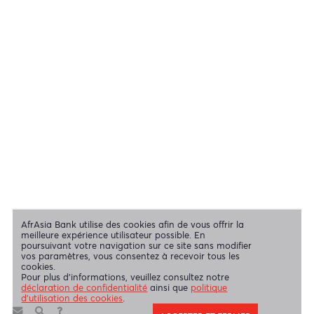
NOS ACTIONNAIRES
Swift Code
AFBLMUMU
Mentions légales
|
Envoyez-nous vos commentaires
|
Contact
|
Déclaration de confidentialité
|
Politique d’utilisation des Cookies
AfrAsia Bank Limited est une entité dûment autorisée et réglementée
par la Banque de Maurice et la Financial Services Commission.
AfrAsia Bank Limited est agréée et réglementée par la South African
Reserve Bank et par la Financial Sector Conduct Authority (FSP
52012)
AfrAsia Bank Limited (Succursale de Dubaï) est agréée et
réglementée par la Dubai Financial Services Authority (DFSA).
Copyright 2026 AfrAsia Bank Limited. Conception
FRCI
réservés