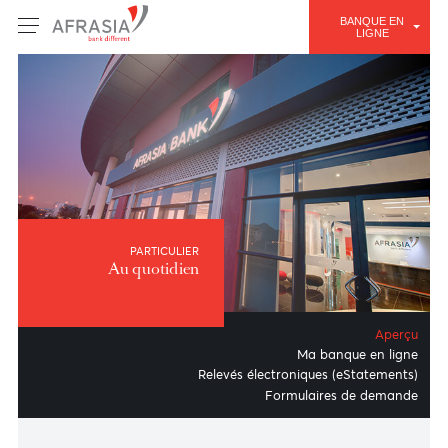
BANQUE E
LIGNE
PARTICULIER
Au quotidien
Ape
Ma banque en li
Relevés électroniques (eStatemen
Formulaires de dema