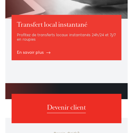
Télécharger le formulaire d'autorisation
Transfert local instantané
Profitez de transferts locaux instantanés 24h/24 et 7j/7
en roupies