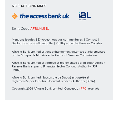
Bank of Mauritius Template on Fees, Charges and
Commissions
En savoir plus
FORMULAIRES DE DEMANDE
Particulier
Banque Privée
Entreprise
International
DIRECTIVES DES INSTANCES DE RÉGULATION
Communiqué MBA - FinCEN files
MBA Communiqué - European Commission
MBA Code of Ethics and of Banking Practice
MBA Communiqué - Fraudulent Fund Transfers
MBA Communiqué - Phishing Attempts
En savoir plus
Consultez nos conseils de sécurité