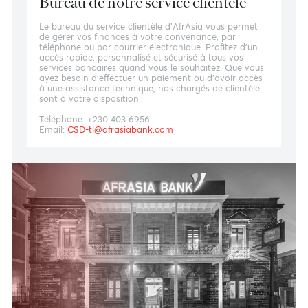
Bureau de notre service clientèle
Le bureau du service clientèle d'AfrAsia vous permet
de gérer vos finances à votre convenance, par
téléphone ou par courrier électronique. Profitez d'un
accès rapide, personnalisé et sécurisé à tous vos
services bancaires quand vous le souhaitez. Que vous
ayez besoin d’effectuer un paiement ou d’avoir accès
à une assistance technique, nos chargés de clientèle
sont à votre disposition.
Téléphone: +230 403 6956
Email:
CSD-tl@afrasiabank.com