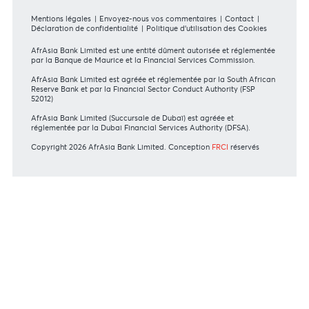
En savoir plus
FORMULAIRES DE DEMANDE
Particulier
Banque Privée
Entreprise
International
DIRECTIVES DES INSTANCES DE RÉGULATION
Communiqué MBA - FinCEN files
MBA Communiqué - European Commission
MBA Code of Ethics and of Banking Practice
MBA Communiqué - Fraudulent Fund Transfers
MBA Communiqué - Phishing Attempts
En savoir plus
Consultez nos conseils de sécurité
NOS ACTIONNAIRES