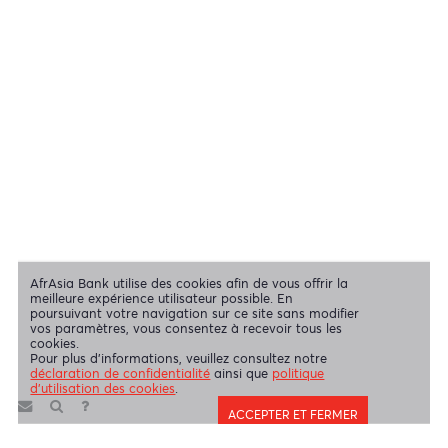
Swift Code
AFBLMUMU
Mentions légales
|
Envoyez-nous vos commentaires
|
Contact
|
Déclaration de confidentialité
|
Politique d’utilisation des Cookies
AfrAsia Bank Limited est une entité dûment autorisée et réglementée
par la Banque de Maurice et la Financial Services Commission.
AfrAsia Bank Limited est agréée et réglementée par la South African
Reserve Bank et par la Financial Sector Conduct Authority (FSP
52012)
AfrAsia Bank Limited (Succursale de Dubaï) est agréée et
réglementée par la Dubai Financial Services Authority (DFSA).
Copyright 2026 AfrAsia Bank Limited. Conception
FRCI
réservés