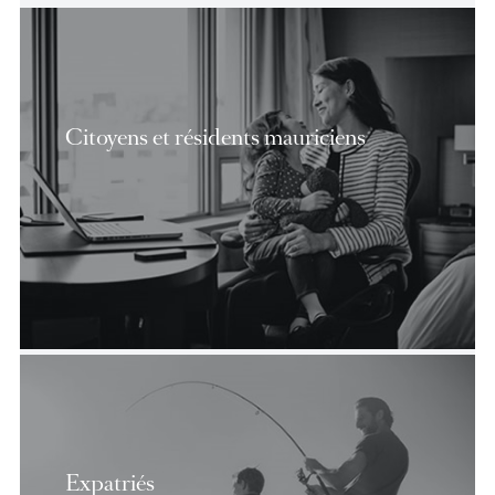
Produits et services
Ce que nous pouvons faire pour vou
Citoyens et résidents mauriciens
Nos services bancaires aux
particuliers