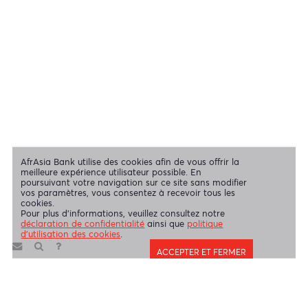
Swift Code
AFBLMUMU
Mentions légales
|
Envoyez-nous vos commentaires
|
Contact
|
Déclaration de confidentialité
|
Politique d’utilisation des Cookies
AfrAsia Bank Limited est une entité dûment autorisée et réglementée
par la Banque de Maurice et la Financial Services Commission.
AfrAsia Bank Limited est agréée et réglementée par la South African
Reserve Bank et par la Financial Sector Conduct Authority (FSP
52012)
AfrAsia Bank Limited (Succursale de Dubaï) est agréée et
réglementée par la Dubai Financial Services Authority (DFSA).
Copyright 2026 AfrAsia Bank Limited. Conception
FRCI
réservés