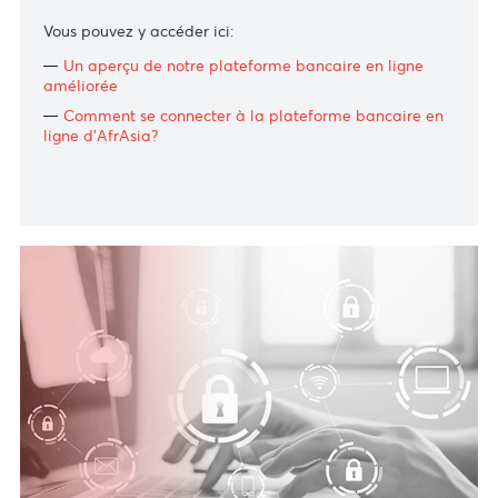
Log In
Besoin d’aide?
Afin de vous accompagner pleinement dans cette
transition numérique et vous aider à naviguer sur notre
nouvelle plateforme, nous avons préparé une série de
tutoriels vidéo.
Vous pouvez y accéder ici:
Un aperçu
de n
otre
plateforme
bancaire en ligne
améliorée
Comment se connecter à
la plateforme
bancaire en
ligne
d’AfrAsia?