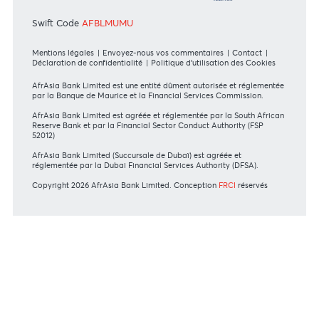
Particulier
Banque Privée
Entreprise
International
DIRECTIVES DES INSTANCES DE RÉGULATION
Communiqué MBA - FinCEN files
MBA Communiqué - European Commission
MBA Code of Ethics and of Banking Practice
MBA Communiqué - Fraudulent Fund Transfers
MBA Communiqué - Phishing Attempts
En savoir plus
Consultez nos conseils de sécurité
NOS ACTIONNAIRES