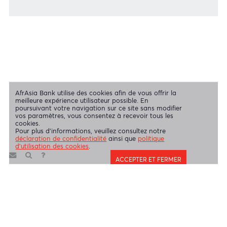
Mentions légales
|
Envoyez-nous vos commentaires
|
Contact
|
Déclaration de confidentialité
|
Politique d’utilisation des Cookies
AfrAsia Bank Limited est une entité dûment autorisée et réglementée
par la Banque de Maurice et la Financial Services Commission.
AfrAsia Bank Limited est agréée et réglementée par la South African
Reserve Bank et par la Financial Sector Conduct Authority (FSP
52012)
AfrAsia Bank Limited (Succursale de Dubaï) est agréée et
réglementée par la Dubai Financial Services Authority (DFSA).
Copyright 2026 AfrAsia Bank Limited. Conception
FRCI
réservés