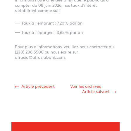
Suite à la hausse de 0,25% du taux directeur, nous
informons notre clientèle ainsi que le public qu’à
compter du 08 juin 2026, nos taux d’intérêt
s’établiront comme suit:
Taux à l’emprunt : 7,20% par an
Taux à l’épargne : 3,65% par an
Pour plus d’informations, veuillez nous contacter au
(230) 208 5500 ou nous
écrire sur
afrasia@afrasiabank.com
.
Article précédent
Voir les archives
Article suivant